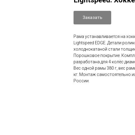
Lightspeed. Хокке
Заказать
Рама устанавливается на хок
Lightspeed EDGE. Детали роли
холоднокатаной стали толщин
Порошковое покрытие. Компле
разработана для 4 колёс диам
Вес одной рамы 380 г, вес рам
кг. Монтаж самостоятельно ил
России.