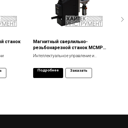
й станок
Магнитный сверлильно-
Маг
резьбонарезной станок МСМР
МСМ
40E
чи
Интеллектуальное управление и
Бюдж
контроль
двиг
Подробнее
По
ь
Заказать