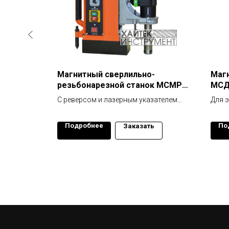
-
Магнитный сверлильно-
Магн
к МСМР
резьбонарезной станок МСМР
МСД
100
очность
С реверсом и лазерным указателем
Для 
оси сверления
с по
Подробнее
По
ь
Заказать