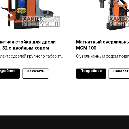
итная стойка для дрели
Магнитный сверлильны
-32 с двойным ходом
МСМ 100
электродрелей крупного габарита
С увеличенным ходом пода
садочной шейкой 70 мм.
дробнее
Подробнее
Заказать
Заказат