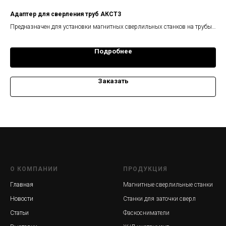
Адаптер для сверления труб АКСТ3
Ос
и
Предназначен для установки магнитных сверлильных станков на трубы
обе
диаметром от 650 мм. Исключительно для оборудования производства
тру
ООО «Хайтек Проект». Монтаж только в Ногинске под конкретный заказ.
мак
Подробнее
Заказать
О КОМПАНИИ
ПРОДУКЦИЯ
Главная
Магнитные сверлильные станки
Новости
Станки для заточки сверл
Статьи
Фаскосниматели