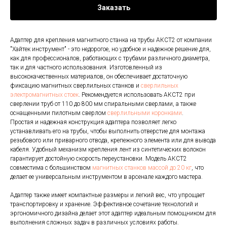
Заказать
Адаптер для крепления магнитного станка на трубы АКСТ2 от компании
"Хайтек инструмент" - это недорогое, но удобное и надежное решение для,
как для профессионалов, работающих с трубами различного диаметра,
так и для частного использования. Изготовленный из
высококачественных материалов, он обеспечивает достаточную
фиксацию магнитных сверлильных станков и
сверлильных
электромагнитных стоек
. Рекомендуется использовать АКСТ2 при
сверлении труб от 110 до 800 мм спиральными сверлами, а также
оснащенными пилотным сверлом
сверлильными коронками
.
Простая и надежная конструкция адаптера позволяет легко
устанавливать его на трубы, чтобы выполнить отверстие для монтажа
резьбового или приварного отвода, крепежного элемента или для вывода
кабеля. Удобный механизм крепления лент из синтетических волокон
гарантирует достойную скорость переустановки. Модель АКСТ2
совместима с большинством
магнитных станков массой до 20 кг
, что
делает ее универсальным инструментом в арсенале каждого мастера.
Адаптер также имеет компактные размеры и легкий вес, что упрощает
транспортировку и хранение. Эффективное сочетание технологий и
эргономичного дизайна делает этот адаптер идеальным помощником для
выполнения сложных задач в различных условиях работы.