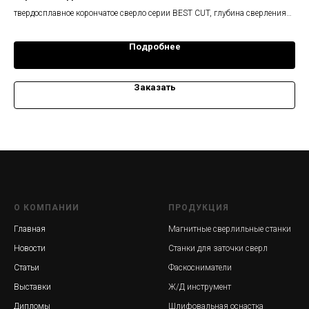
твердосплавное корончатое сверло серии BEST CUT, глубина сверления
с т
35 мм
Подробнее
Заказать
О КОМПАНИИ
ПРОДУКЦИЯ
Главная
Магнитные сверлильные станки
Новости
Станки для заточки сверл
Статьи
Фаскосниматели
Выставки
Ж/Д инструмент
Дипломы
Шлифовальная оснастка