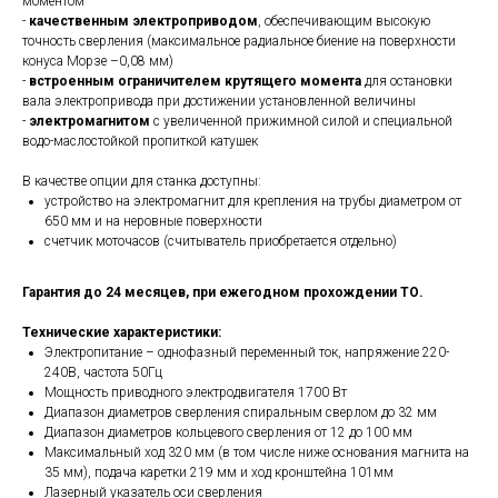
моментом
-
качественным
электроприводом
, обеспечивающим высокую
точность сверления (максимальное радиальное биение на поверхности
конуса Морзе –0,08 мм)
-
встроенным ограничителем крутящего момента
для остановки
вала электропривода при достижении установленной величины
-
электромагнитом
с увеличенной прижимной силой и специальной
водо-маслостойкой пропиткой катушек
В качестве опции для станка доступны:
устройство на электромагнит для крепления на трубы диаметром от
650 мм и на неровные поверхности
счетчик моточасов (считыватель приобретается отдельно)
Гарантия до 24 месяцев, при ежегодном прохождении ТО.
Технические характеристики:
Электропитание – однофазный переменный ток, напряжение 220-
240В, частота 50Гц
Мощность приводного электродвигателя 1700 Вт
Диапазон диаметров сверления спиральным сверлом до 32 мм
Диапазон диаметров кольцевого сверления от 12 до 100 мм
Максимальный ход 320 мм (в том числе ниже основания магнита на
35 мм), подача каретки 219 мм и ход кронштейна 101мм
Лазерный указатель оси сверления