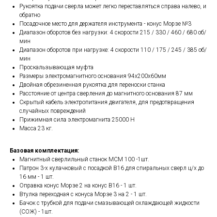
Рукоятка подачи сверла может легко переставляться справа налево, и
обратно
Посадочное место для держателя инструмента - конус Морзе №3
Диапазон оборотов без нагрузки: 4 скорости 215 / 330 / 460 / 680 об/
мин
Диапазон оборотов при нагрузке: 4 скорости 110 / 175 / 245 / 385 об/
мин
Проскальзывающая муфта
Размеры электромагнитного основания 94х200х60мм
Двойная обрезиненная рукоятка для переноски станка
Расстояние от центра сверления до магнитного основания 87 мм
Скрытый кабель электропитания двигателя, для предотвращения
случайных повреждений
Прижимная сила электромагнита 25000 Н
Масса 23 кг.
Базовая комплектация:
Магнитный сверлильный станок МСМ 100 -1шт.
Патрон 3-х кулачковый с посадкой В16 для спиральных сверл ц/х до
16 мм - 1 шт.
Оправка конус Морзе 2 на конус В16 - 1 шт.
Втулка переходная с конуса Морзе 3 на 2 - 1 шт.
Бачок с трубкой для подачи смазывающей охлаждающей жидкости
(СОЖ) - 1шт.