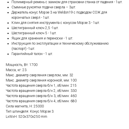
Полимерный ремень с замком для страховки станка от падения - 1шт.
Съемные рукоятки подачи сверла – 3шт.
Держатель конус Морзе 3 на Weldon19 с подводом СОЖ для
корончатых сверл - 1шт.
Клин для снятия инструмента с конусом Морзе 3 - 1шт.
Шестигранный ключ 2,5 -1шт.
Шестигранный ключ 5 - 1шт.
Ящик для хранения и переноски - 1 шт.
Инструкция по эксплуатации и техническому обслуживанию
(паспорт) -1шт.
Гарантийный талон - 1 шт.
Мощность, Вт: 1700
Масса, кг: 23
Макс. диаметр сверления сверлом, мм: 32
Макс. диаметр сверления коронкой, мм: 100
Частота вращения сверла б/н 1, об/мин: 215
Частота вращения сверла б/н 2, об/мин: 330
Частота вращения сверла б/н 3, об/мин: 460
Частота вращения сверла б/н 4, об/мин: 680
Сила магнита, Н: 25000
Тип шпинделя: Конус Морзе 3
LxWxH: 520x370x250 mm