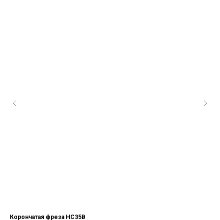
Корончатая фреза HC35B
Св