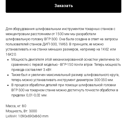
Заказать
Для оборудования шлифовальным инструментом токарных станков с
межцентровым расстоянием от 1500 мм мы разработали
шлифовальную головку ВГР-300. Она была создана в ответ на запросы
пользователей станков ДИП-300, 1М63. В принципе, ее можно
устанавливать и на станки меньших размеров, например на 1К62 или
16К20.
Мощность двигателя этой механизированной оснастки увеличена по
сравнению с первой моделью - ВГР-150 почти втрое. Теперь мощность
привода составляет 3 кВт.
Также был и увеличен максимальный размер шлифовального круга,
теперь можно устанавливать инструмент диаметром 300-350 мм.
В процессе обработки деталей при помощи шлифовальной головки
ВГР-300 на токарном станке можно достигнуть точности обработки в
пределах 0,01-0,02 мм.
Масса, кг: 80
Мощность, Вт: 3000
LxWxH: 1090x690x860 mm