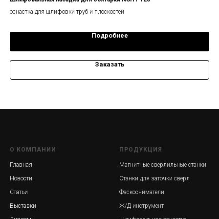
оснастка для шлифовки труб и плоскостей
Тел
Подробнее
Заказать
О КОМПАНИИ
ПРОДУКЦИЯ
Главная
Магнитные сверлильные станки
Новости
Станки для заточки сверл
Статьи
Фаскосниматели
Выставки
Ж/Д инструмент