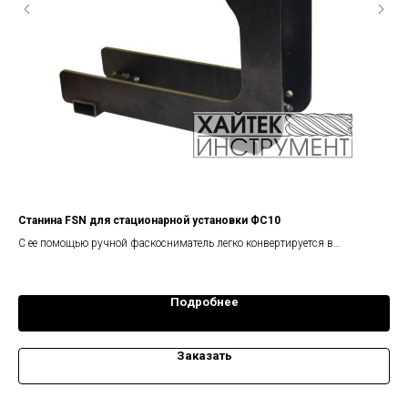
Станина FSN для стационарной установки ФС10
Ос
ФС
С ее помощью ручной фаскосниматель легко конвертируется в
С е
настольный станок. Ширина фаски до 3-4 мм
пов
Подробнее
Заказать